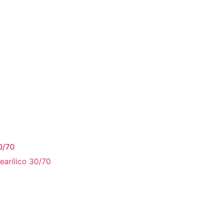
0/70
earílico 30/70