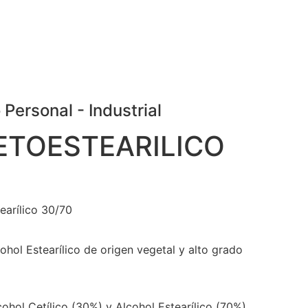
 Personal
-
Industrial
ETOESTEARILICO
earílico 30/70
ohol Estearílico de origen vegetal y alto grado
ohol Cetílico (30%) y Alcohol Estearílico (70%)