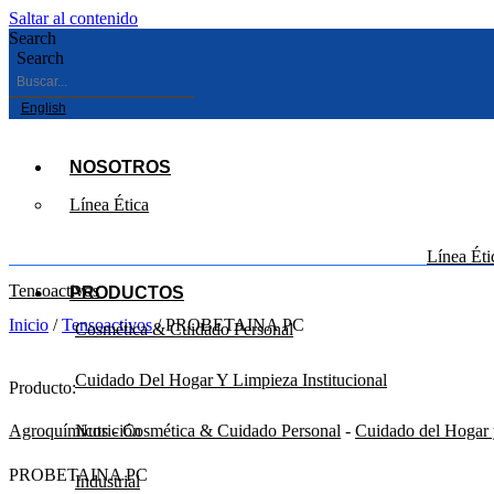
Saltar al contenido
Search
Search
English
NOSOTROS
Línea Ética
Línea Éti
Tensoactivos
PRODUCTOS
Inicio
/
Tensoactivos
/ PROBETAINA PC
Cosmética & Cuidado Personal
Cuidado Del Hogar Y Limpieza Institucional
Producto:
Nutrición
Agroquímicos
-
Cosmética & Cuidado Personal
-
Cuidado del Hogar y
PROBETAINA PC
Industrial