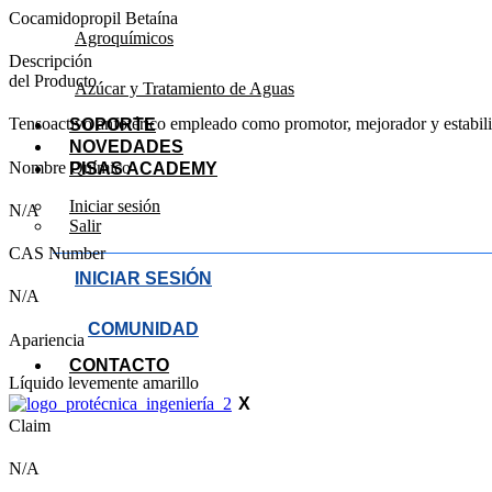
Cocamidopropil Betaína
Agroquímicos
Descripción
del Producto
Azúcar y Tratamiento de Aguas
Tensoactivo anfotérico empleado como promotor, mejorador y estabil
SOPORTE
NOVEDADES
Nombre Químico
PISAS ACADEMY
Iniciar sesión
N/A
Salir
CAS Number
INICIAR SESIÓN
N/A
COMUNIDAD
Apariencia
CONTACTO
Líquido levemente amarillo
X
Claim
N/A