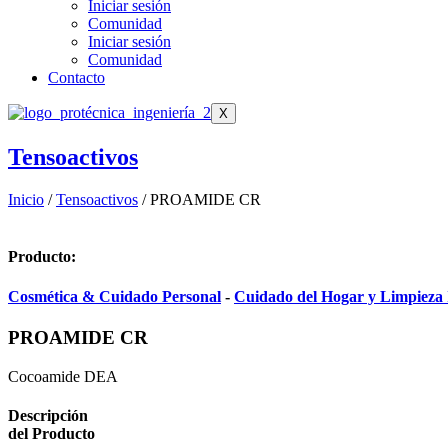
Iniciar sesión
Comunidad
Iniciar sesión
Comunidad
Contacto
X
Tensoactivos
Inicio
/
Tensoactivos
/ PROAMIDE CR
Producto:
Cosmética & Cuidado Personal
-
Cuidado del Hogar y Limpieza I
PROAMIDE CR
Cocoamide DEA
Descripción
del Producto