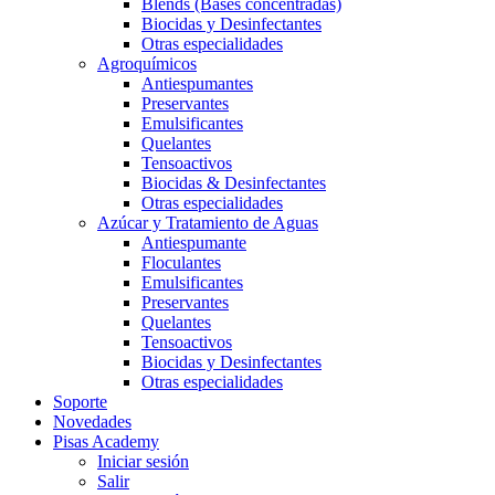
Blends (Bases concentradas)
Biocidas y Desinfectantes
Otras especialidades
Agroquímicos
Antiespumantes
Preservantes
Emulsificantes
Quelantes
Tensoactivos
Biocidas & Desinfectantes
Otras especialidades
Azúcar y Tratamiento de Aguas
Antiespumante
Floculantes
Emulsificantes
Preservantes
Quelantes
Tensoactivos
Biocidas y Desinfectantes
Otras especialidades
Soporte
Novedades
Pisas Academy
Iniciar sesión
Salir