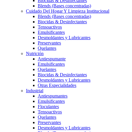
Biocidas & Desinfectantes
Blends (Bases concentradas)
Cuidado Del Hogar Y Limpieza Institucional
Blends (Bases concentradas)
Biocidas & Desinfectantes
Tensoactivos
Emulsificantes
Desmoldantes y Lubricantes
Preservantes
Quelantes
Nutrición
Antiespumante
Emulsificantes
Quelantes
Biocidas & Desinfectantes
Desmoldantes y Lubricantes
Otras Especialidades
Industrial
Antiespumantes
Emulsificantes
Floculantes
Tensoactivos
Quelantes
Preservantes
Desmoldantes y Lubricantes