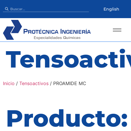
English
Tensoacti
Inicio
/
Tensoactivos
/ PROAMIDE MC
Producto: