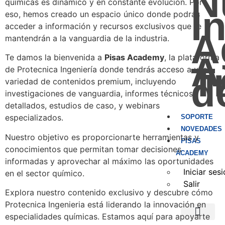
N
químicas es dinámico y en constante evolución. Por
I
eso, hemos creado un espacio único donde podrás
acceder a información y recursos exclusivos que te
A
mantendrán a la vanguardia de la industria.
A
Te damos la bienvenida a
Pisas Academy
, la plataforma
T
de Protecnica Ingeniería donde tendrás acceso a una
d
variedad de contenidos premium, incluyendo
investigaciones de vanguardia, informes técnicos
detallados, estudios de caso, y webinars
especializados.
SOPORTE
NOVEDADES
Nuestro objetivo es proporcionarte herramientas y
PISAS
conocimientos que permitan tomar decisiones
ACADEMY
informadas y aprovechar al máximo las oportunidades
Iniciar ses
en el sector químico.
Salir
Explora nuestro contenido exclusivo y descubre cómo
Protecnica Ingenieria está liderando la innovación en
especialidades químicas. Estamos aquí para apoyarte