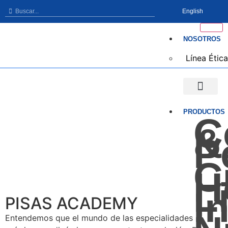
English
NOSOTROS
Línea Ética
Línea Ética
PRODUCTOS
C
&
P
C
H
L
I
PISAS ACADEMY
Entendemos que el mundo de las especialidades