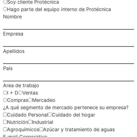
Soy cliente Protécnica
Hago parte del equipo interno de Protécnica
Nombre
Empresa
Apellidos
País
Area de trabajo
I + D
Ventas
Compras
Mercadeo
¿A qué segmento de mercado pertenece su empresa?
Cuidado Personal
Cuidado del hogar
Nutrición
Industrial
Agroquímicos
Azúcar y tratamiento de aguas
E-mail Corporativo