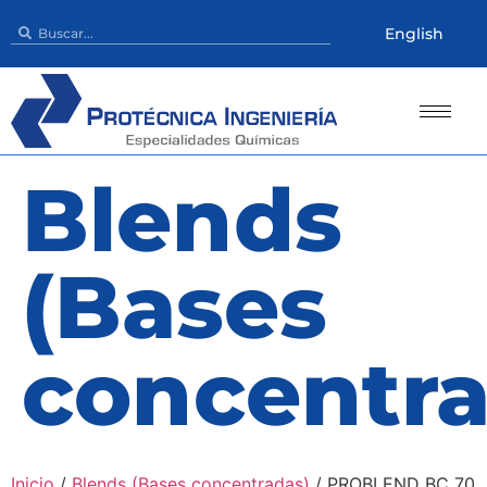
English
Blends
(Bases
concentra
Inicio
/
Blends (Bases concentradas)
/ PROBLEND BC 70