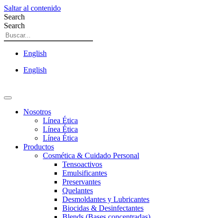
Saltar al contenido
Search
Search
English
English
Nosotros
Línea Ética
Línea Ética
Línea Ética
Productos
Cosmética & Cuidado Personal
Tensoactivos
Emulsificantes
Preservantes
Quelantes
Desmoldantes y Lubricantes
Biocidas & Desinfectantes
Blends (Bases concentradas)