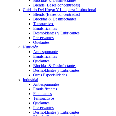
Biocidas & Desinfectantes
Blends (Bases concentradas)
Cuidado Del Hogar Y Limpieza Institucional
Blends (Bases concentradas)
Biocidas & Desinfectantes
Tensoactivos
Emulsificantes
Desmoldantes y Lubricantes
Preservantes
Quelantes
Nutrición
Antiespumante
Emulsificantes
Quelantes
Biocidas & Desinfectantes
Desmoldantes y Lubricantes
Otras Especialidades
Industrial
Antiespumantes
Emulsificantes
Floculantes
Tensoactivos
Quelantes
Preservantes
Desmoldantes y Lubricantes