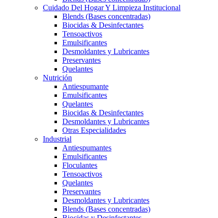
Cuidado Del Hogar Y Limpieza Institucional
Blends (Bases concentradas)
Biocidas & Desinfectantes
Tensoactivos
Emulsificantes
Desmoldantes y Lubricantes
Preservantes
Quelantes
Nutrición
Antiespumante
Emulsificantes
Quelantes
Biocidas & Desinfectantes
Desmoldantes y Lubricantes
Otras Especialidades
Industrial
Antiespumantes
Emulsificantes
Floculantes
Tensoactivos
Quelantes
Preservantes
Desmoldantes y Lubricantes
Blends (Bases concentradas)
Biocidas y Desinfectantes