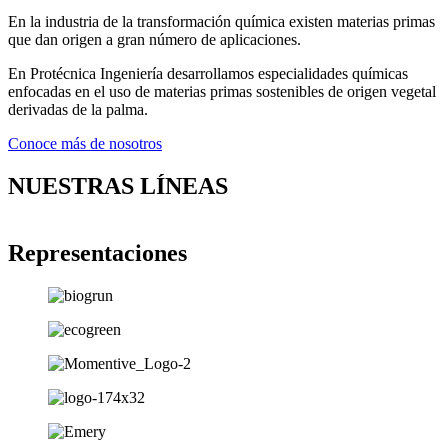
En la industria de la transformación química existen materias primas
que dan origen a gran número de aplicaciones.
En Protécnica Ingeniería desarrollamos especialidades químicas
enfocadas en el uso de materias primas sostenibles de origen vegetal
derivadas de la palma.
Conoce más de nosotros
NUESTRAS LÍNEAS
Cosmética &
Cuidado del Hogar y
Azúcar y
cuidado personal
Limpieza Institucional
Nutrición
Industrial
Agroquímicos
Tratamiento de aguas
Representaciones